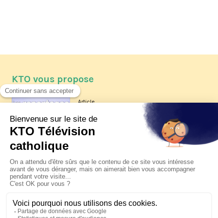
KTO vous propose
Article
Les reportages d'été 2026 de KTO
Article
La visite pastorale du pape Léon
XIV à Assise à suivre sur KTO le
jeudi 6 août
Article
Le pape en Uruguay, Argentine et
Pérou du 6 au 17 novembre 2026