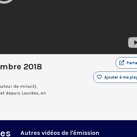
Part
embre 2018
Ajouter à ma play
autour de minuit),
et depuis Lourdes, en
des
Autres vidéos de l'émission