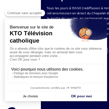
Tous les jours à 15h30 (rediffusion à min
retransmission en direct du Chapelet d
la grotte de Lourdes, en partenariat ave
Sanctuaires. Chaque jour, l'une des qua
méditations des mystères du Rosaire e
proposée en communion de prière avec
pèlerins à Lourdes.
Visiter la page de l'émission