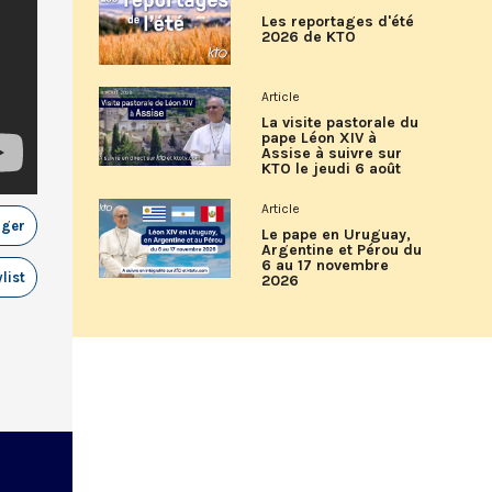
Les reportages d'été
2026 de KTO
Article
La visite pastorale du
pape Léon XIV à
Assise à suivre sur
KTO le jeudi 6 août
Article
ager
Le pape en Uruguay,
Argentine et Pérou du
6 au 17 novembre
list
2026