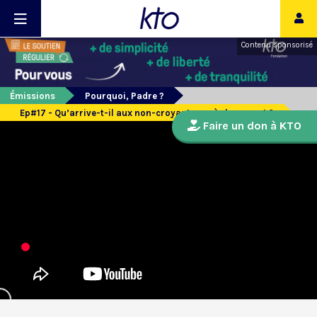
Contenu sponsorisé
Émissions
Pourquoi, Padre ?
Ep#17 - Qu’arrive-t-il aux non-croyants après leur mort ?
Faire un don à KTO