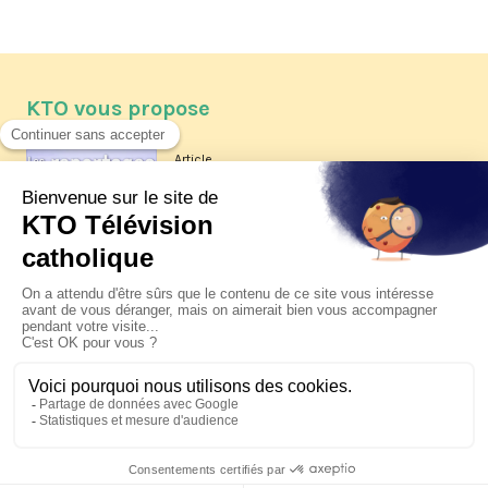
KTO vous propose
Article
Les reportages d'été 2026 de KTO
Article
La visite pastorale du pape Léon
XIV à Assise à suivre sur KTO le
jeudi 6 août
Article
Le pape en Uruguay, Argentine et
Pérou du 6 au 17 novembre 2026