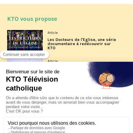
KTO vous propose
Article
Les Docteurs de l'Église, une série
documentaire à redécouvrir sur
KTO
Article
Les reportages d'été 2026 de KTO
Article
La visite pastorale du pape Léon
XIV à Assise à suivre sur KTO le
jeudi 6 août
Article
Le pape en Uruguay, Argentine et
Pérou du 6 au 17 novembre 2026