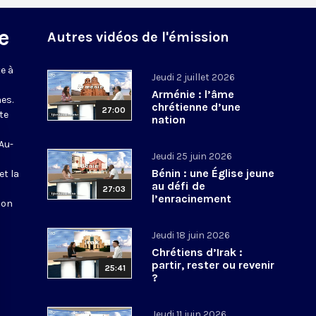
e
Autres vidéos de l'émission
e à
Jeudi 2 juillet 2026
Arménie : l’âme
es.
chrétienne d’une
27:00
te
nation
 Au-
Jeudi 25 juin 2026
Bénin : une Église jeune
et la
au défi de
27:03
l’enracinement
ion
Jeudi 18 juin 2026
Chrétiens d’Irak :
partir, rester ou revenir
25:41
?
Jeudi 11 juin 2026