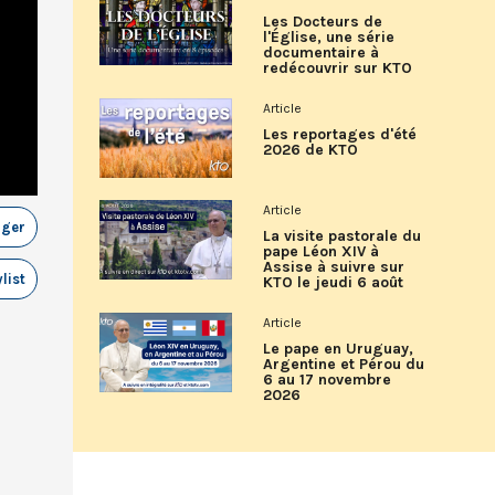
Les Docteurs de
l'Église, une série
documentaire à
redécouvrir sur KTO
Article
Les reportages d'été
2026 de KTO
Article
ager
La visite pastorale du
pape Léon XIV à
Assise à suivre sur
list
KTO le jeudi 6 août
Article
Le pape en Uruguay,
Argentine et Pérou du
6 au 17 novembre
2026