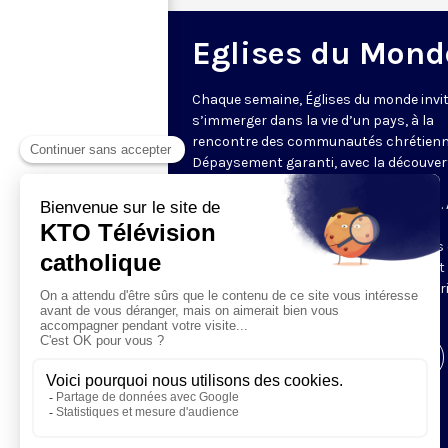
Eglises du Mond
Chaque semaine, Églises du monde invit
s’immerger dans la vie d’un pays, à la
rencontre des communautés chrétienn
Dépaysement garanti, avec la découver
des spécificités et du rayonnement de
l’Église catholique ou de ses difficultés.
delà de l’actualité, il s’agit aussi de
comprendre les grands enjeux du pays 
contribution que les chrétiens peuvent
apporter à la société. Présenté par Mar
Fontenille chaque jeudi à 21h45.
Visiter la page de l'émission