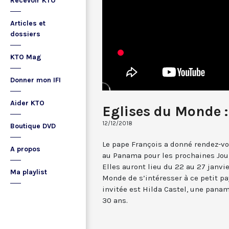
Recevoir KTO
Articles et
dossiers
KTO Mag
Donner mon IFI
Aider KTO
Eglises du Monde 
12/12/2018
Boutique DVD
Le pape François a donné rendez-v
A propos
au Panama pour les prochaines Jou
Elles auront lieu du 22 au 27 janvi
Ma playlist
Monde de s’intéresser à ce petit p
invitée est Hilda Castel, une pana
30 ans.