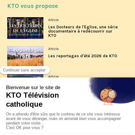
KTO vous propose
Article
Les Docteurs de l'Église, une série
documentaire à redécouvrir sur
KTO
Article
Les reportages d'été 2026 de KTO
Article
La visite pastorale du pape Léon
XIV à Assise à suivre sur KTO le
jeudi 6 août
Article
Le pape en Uruguay, Argentine et
Pérou du 6 au 17 novembre 2026