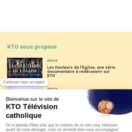
KTO vous propose
Article
Les Docteurs de l'Église, une série
documentaire à redécouvrir sur
KTO
Article
Les reportages d'été 2026 de KTO
Article
La visite pastorale du pape Léon
XIV à Assise à suivre sur KTO le
jeudi 6 août