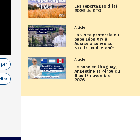
Les reportages d'été
2026 de KTO
Article
La visite pastorale du
pape Léon XIV à
Assise à suivre sur
KTO le jeudi 6 août
Article
ager
Le pape en Uruguay,
Argentine et Pérou du
6 au 17 novembre
list
2026