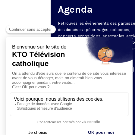
Agenda
Retrouvez les événements des paroisse
des diocèses : pèlerinages, colloques,
concerts, expositions, spectacles, acti
pour les enfants. Des rendez-vous part
en France sélectionnés par la rédactio
KTO.
Visiter la page de l'émission