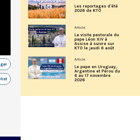
Les reportages d'été
2026 de KTO
Article
La visite pastorale du
pape Léon XIV à
Assise à suivre sur
KTO le jeudi 6 août
Article
ager
Le pape en Uruguay,
Argentine et Pérou du
6 au 17 novembre
list
2026