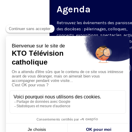
Agenda
Retrouvez les événements des paroisse
des diocèses : pèlerinages, colloques,
concerts, expositions, spectacles, acti
pour les enfants. Des rendez-vous part
en France sélectionnés par la rédactio
KTO.
Visiter la page de l'émission