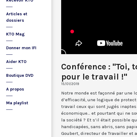
Recevoir KTO
Articles et
dossiers
KTO Mag
Donner mon IFI
Aider KTO
Conférence : "Toi, to
pour le travail !"
Boutique DVD
15/01/2019
A propos
Notre monde est façonné par une l
d’efficacité, une logique de protect
Ma playlist
travail ceux qui sont jugés inaptes
économique... et pourtant qui ne so
la société ? Et s’il était possible q
handicapées, sans abris, sans papi
Goubert, directeur de Travailler et