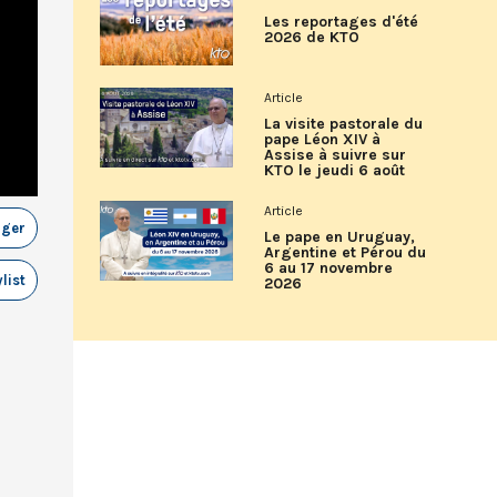
Les reportages d'été
2026 de KTO
Article
La visite pastorale du
pape Léon XIV à
Assise à suivre sur
KTO le jeudi 6 août
Article
ager
Le pape en Uruguay,
Argentine et Pérou du
6 au 17 novembre
list
2026