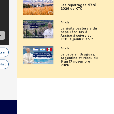
Les reportages d'été
2026 de KTO
Article
La visite pastorale du
pape Léon XIV à
Assise à suivre sur
KTO le jeudi 6 août
Article
ager
Le pape en Uruguay,
Argentine et Pérou du
6 au 17 novembre
list
2026