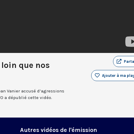
Part
 loin que nos
Ajouter à ma play
ean Vanier accusé d’agressions
O a dépublié cette vidéo.
Autres vidéos de l'émission