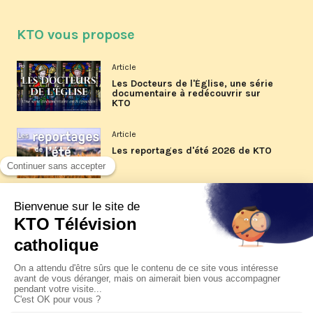
KTO vous propose
Article
Les Docteurs de l'Église, une série
documentaire à redécouvrir sur
KTO
Article
Les reportages d'été 2026 de KTO
Article
La visite pastorale du pape Léon
XIV à Assise à suivre sur KTO le
jeudi 6 août
Article
Le pape en Uruguay, Argentine et
Pérou du 6 au 17 novembre 2026