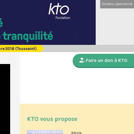
Contenu sponsorisé
bre 2018 (Toussaint)
Faire un don à KTO
KTO vous propose
Article