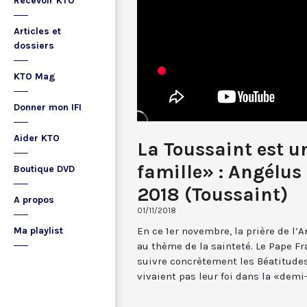
Recevoir KTO
Articles et
dossiers
KTO Mag
Donner mon IFI
Aider KTO
La Toussaint est un
famille» : Angélus
Boutique DVD
2018 (Toussaint)
A propos
01/11/2018
En ce 1er novembre, la prière de l’
Ma playlist
au thème de la sainteté. Le Pape Fra
suivre concrètement les Béatitudes
vivaient pas leur foi dans la «dem