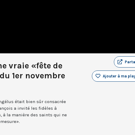
Part
e vraie «fête de
 du 1er novembre
Ajouter à ma play
Angélus était bien sûr consacrée
nçois a invité les fidèles à
, à la manière des saints qui ne
i-mesure».