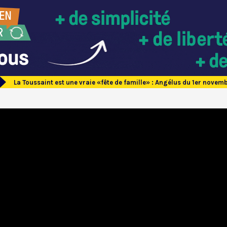
La Toussaint est une vraie «fête de famille» : Angélus du 1er novem