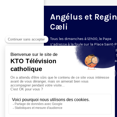
Angélus et Regi
Cæli
Tous les dimanches à 12h00, le Pape
s’adresse à la foule sur la Place Saint-P
de Rome. La prière de l’Angélus, récitée 
Pape, est précédée d’une allocution du 
Père. Retransmis et traduit en direct pa
Visiter la page de l'émission