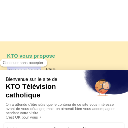
KTO vous propose
Article
Les reportages d'été 2026 de KTO
Article
La visite pastorale du pape Léon
XIV à Assise à suivre sur KTO le
jeudi 6 août
Article