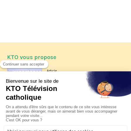
KTO vous propose
Article
Les reportages d'été 2026 de KTO
Article
La visite pastorale du pape Léon
XIV à Assise à suivre sur KTO le
jeudi 6 août
Article