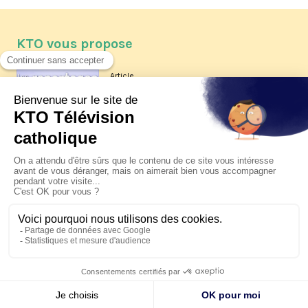
KTO vous propose
Article
Les reportages d'été 2026 de KTO
Article
La visite pastorale du pape Léon
XIV à Assise à suivre sur KTO le
jeudi 6 août
Article
Le pape en Uruguay, Argentine et
Pérou du 6 au 17 novembre 2026
© KTO 2026 —
Contact
—
Mentions légales