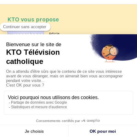
KTO vous propose
Article
Les reportages d'été 2026 de KTO
Article
La visite pastorale du pape Léon
XIV à Assise à suivre sur KTO le
jeudi 6 août
Article
Le pape en Uruguay, Argentine et
Pérou du 6 au 17 novembre 2026
© KTO 2026 —
Contact
—
Mentions légales