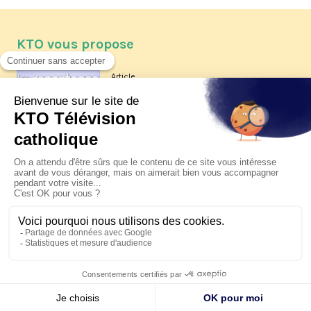
KTO vous propose
Article
Les reportages d'été 2026 de KTO
Article
La visite pastorale du pape Léon
XIV à Assise à suivre sur KTO le
jeudi 6 août
Article
Le pape en Uruguay, Argentine et
Pérou du 6 au 17 novembre 2026
© KTO 2026 —
Contact
—
Mentions légales