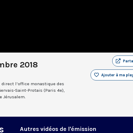
Part
mbre 2018
Ajouter à ma play
 direct l’office monastique des
Gervais-Saint-Protais (Paris 4e),
e Jérusalem.
s
Autres vidéos de l'émission