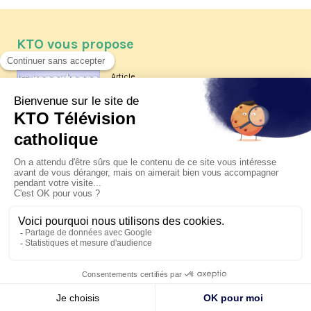
KTO vous propose
Article
Les reportages d'été 2026 de KTO
Article
La visite pastorale du pape Léon
XIV à Assise à suivre sur KTO le
jeudi 6 août
Article
Le pape en Uruguay, Argentine et
Pérou du 6 au 17 novembre 2026
© KTO 2026 —
Contact
—
Mentions légales