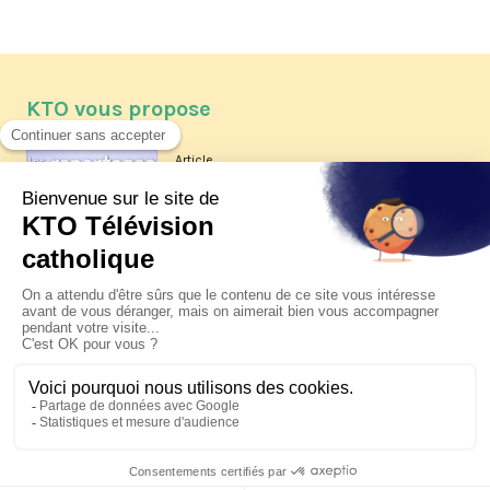
KTO vous propose
Article
Les reportages d'été 2026 de KTO
Article
La visite pastorale du pape Léon
XIV à Assise à suivre sur KTO le
jeudi 6 août
Article
Le pape en Uruguay, Argentine et
Pérou du 6 au 17 novembre 2026