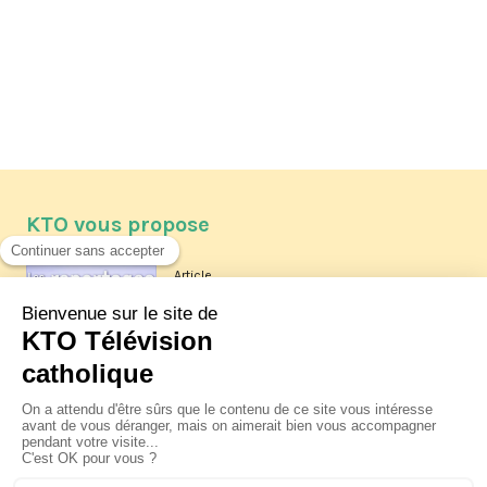
KTO vous propose
Article
Les reportages d'été 2026 de KTO
Article
La visite pastorale du pape Léon
XIV à Assise à suivre sur KTO le
jeudi 6 août
Article