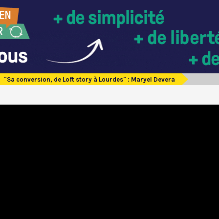
"Sa conversion, de Loft story à Lourdes" : Maryel Devera