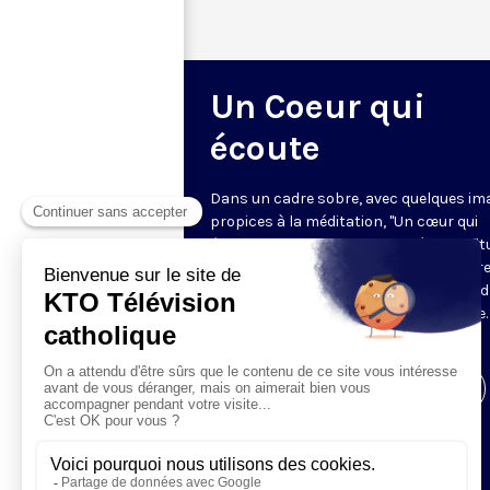
Un Coeur qui
écoute
Dans un cadre sobre, avec quelques im
propices à la méditation, "Un cœur qui
écoute" donne toute sa place à la spirit
sur le ton de l’intime. Cyril Lepeigneux r
un invité pour 26 minutes d’évocation 
vie, d’une intense expérience spirituelle. 
vivante et incarnée par des témoins.
Visiter la page de l'émission