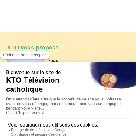
KTO vous propose
Article
Les reportages d'été 2026 de KTO
Article
La visite pastorale du pape Léon
XIV à Assise à suivre sur KTO le
jeudi 6 août
Article
Le pape en Uruguay, Argentine et
Pérou du 6 au 17 novembre 2026