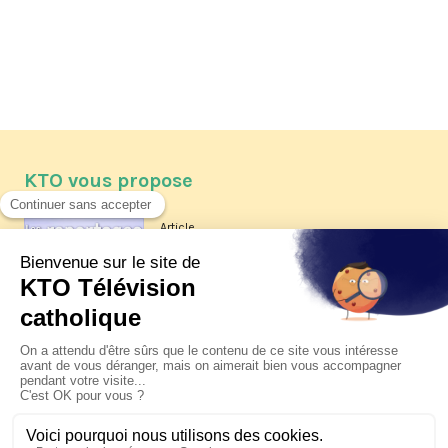
KTO vous propose
Article
Les reportages d'été 2026 de KTO
Article
La visite pastorale du pape Léon
XIV à Assise à suivre sur KTO le
jeudi 6 août
Article
Le pape en Uruguay, Argentine et