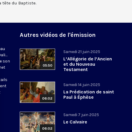
a tête du Baptiste.
Autres vidéos de l'émission
eau
Samedi 21 juin 2025
Dali…
L’Allégorie de l’Ancien
de son
et du Nouveau
05:50
net
Testament
ails
Samedi 14 juin 2025
tent
La Prédication de saint
t
Paul à Éphèse
06:02
Samedi 7 juin 2025
Le Calvaire
06:02