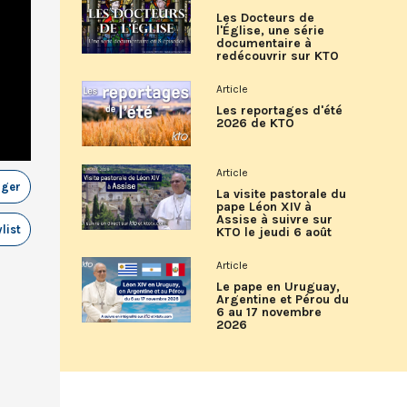
Les Docteurs de
l'Église, une série
documentaire à
redécouvrir sur KTO
Article
Les reportages d'été
2026 de KTO
Article
ager
La visite pastorale du
pape Léon XIV à
Assise à suivre sur
list
KTO le jeudi 6 août
Article
Le pape en Uruguay,
Argentine et Pérou du
6 au 17 novembre
2026