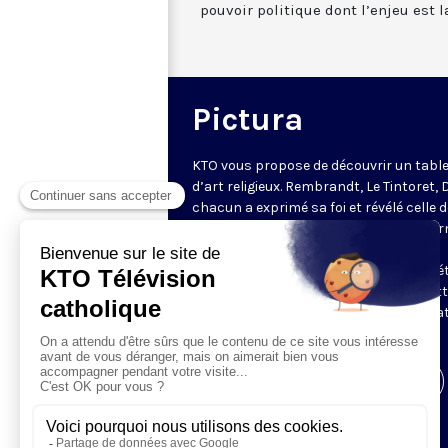
pouvoir politique dont l’enjeu est l
Pictura
KTO vous propose de découvrir un tabl
d’art religieux. Rembrandt, Le Tintoret, 
chacun a exprimé sa foi et révélé celle 
époque à travers ses œuvres. Régis Bur
nous plonge littéralement dans leurs
tableaux éclairant grandes lignes et dét
pour observer la théologie qu'elles met
en couleur. Une émission en partenaria
avec
Le Monde de la Bible
.
Visiter la page de l'émission