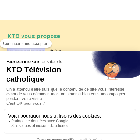
KTO vous propose
Article
Les reportages d'été 2026 de KTO
Article
La visite pastorale du pape Léon
XIV à Assise à suivre sur KTO le
jeudi 6 août
Article
Le pape en Uruguay, Argentine et
Pérou du 6 au 17 novembre 2026