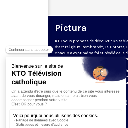
Pictura
KTO vous propose de découvrir un tabl
d’art religieux. Rembrandt, Le Tintoret, 
chacun a exprimé sa foi et révélé celle 
époque à travers ses œuvres. Régis Bur
nous plonge littéralement dans leurs
tableaux éclairant grandes lignes et dét
pour observer la théologie qu'elles met
en couleur. Une émission en partenaria
avec
Le Monde de la Bible
.
Visiter la page de l'émission