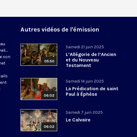
Autres vidéos de l'émission
eau
Samedi 21 juin 2025
Dali…
L’Allégorie de l’Ancien
de son
et du Nouveau
05:50
net
Testament
ails
Samedi 14 juin 2025
tent
La Prédication de saint
t
Paul à Éphèse
06:02
Samedi 7 juin 2025
Le Calvaire
06:02