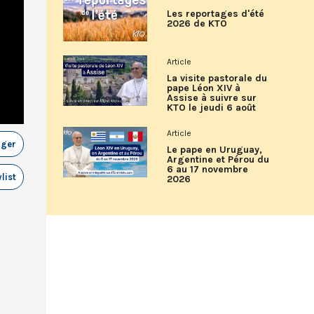
Les reportages d'été
2026 de KTO
Article
La visite pastorale du
pape Léon XIV à
Assise à suivre sur
KTO le jeudi 6 août
Article
ager
Le pape en Uruguay,
Argentine et Pérou du
6 au 17 novembre
list
2026