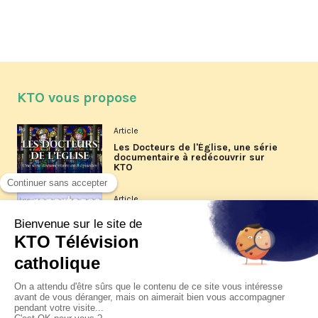
KTO vous propose
Article
Les Docteurs de l'Église, une série
documentaire à redécouvrir sur
KTO
Article
Les reportages d'été 2026 de KTO
Article
La visite pastorale du pape Léon
XIV à Assise à suivre sur KTO le
jeudi 6 août