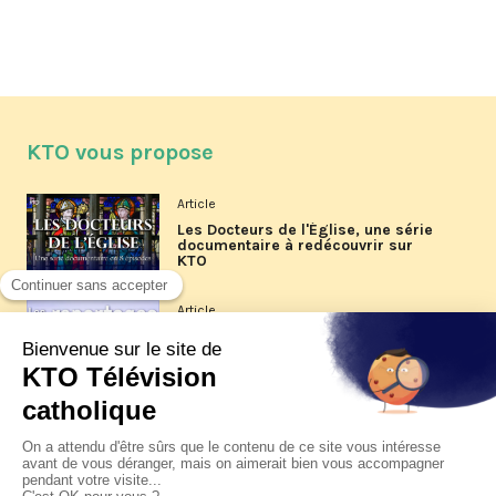
KTO vous propose
Article
Les Docteurs de l'Église, une série
documentaire à redécouvrir sur
KTO
Article
Les reportages d'été 2026 de KTO
Article
La visite pastorale du pape Léon
XIV à Assise à suivre sur KTO le
jeudi 6 août