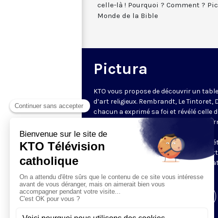
celle-là ! Pourquoi ? Comment ? Pi
Monde de la Bible
Pictura
KTO vous propose de découvrir un tabl
d’art religieux. Rembrandt, Le Tintoret, 
chacun a exprimé sa foi et révélé celle 
époque à travers ses œuvres. Régis Bur
nous plonge littéralement dans leurs
tableaux éclairant grandes lignes et dét
pour observer la théologie qu'elles met
en couleur. Une émission en partenaria
avec
Le Monde de la Bible
.
Visiter la page de l'émission