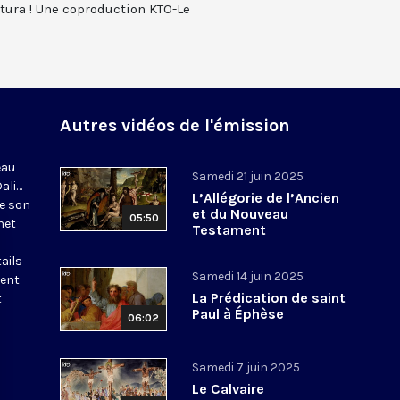
ctura ! Une coproduction KTO-Le
Autres vidéos de l'émission
eau
Samedi 21 juin 2025
Dali…
L’Allégorie de l’Ancien
de son
et du Nouveau
05:50
net
Testament
ails
Samedi 14 juin 2025
tent
La Prédication de saint
t
Paul à Éphèse
06:02
Samedi 7 juin 2025
Le Calvaire