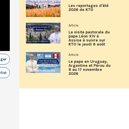
Les reportages d'été
2026 de KTO
Article
La visite pastorale du
pape Léon XIV à
Assise à suivre sur
KTO le jeudi 6 août
Article
ager
Le pape en Uruguay,
Argentine et Pérou du
6 au 17 novembre
list
2026