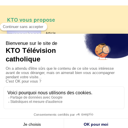
KTO vous propose
Article
Les reportages d'été 2026 de KTO
Article
La visite pastorale du pape Léon
XIV à Assise à suivre sur KTO le
jeudi 6 août
Article
Le pape en Uruguay, Argentine et
Pérou du 6 au 17 novembre 2026
© KTO 2026 —
Contact
—
Mentions légales