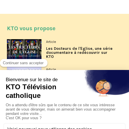
KTO vous propose
Article
Les Docteurs de l'Église, une série
documentaire à redécouvrir sur
KTO
Article
Les reportages d'été 2026 de KTO
Article
La visite pastorale du pape Léon
XIV à Assise à suivre sur KTO le
jeudi 6 août
Article