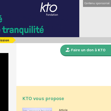
Contenu sponsorisé
ission
Faire un don à KTO
KTO vous propose
Article