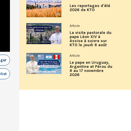
Les reportages d'été
2026 de KTO
Article
La visite pastorale du
pape Léon XIV à
Assise à suivre sur
KTO le jeudi 6 août
Article
ager
Le pape en Uruguay,
Argentine et Pérou du
6 au 17 novembre
list
2026