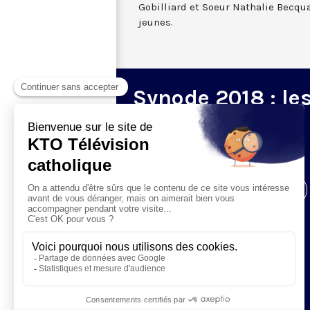
Gobilliard et Soeur Nathalie Becqua
jeunes.
Synode 2018 : le
émissions
spéciales
Visiter la page de l'émission