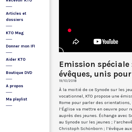
Recevoir KTO
Articles et
dossiers
KTO Mag
Donner mon IFI
Aider KTO
Emission spéciale 
évêques, unis pour
Boutique DVD
19/10/2018
A propos
À la moitié de ce Synode sur les jeu
vocationnel, KTO propose une émiss
Ma playlist
Rome pour parler des orientations,
l’Église va mettre en oeuvre pour 
auprès des jeunes. Échange avec So
au Synode sur les jeunes ; l’archev
Christoph Schönborn ; l’évêque au