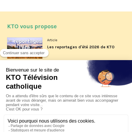
KTO vous propose
Article
Les reportages d'été 2026 de KTO
Article
La visite pastorale du pape Léon
XIV à Assise à suivre sur KTO le
jeudi 6 août
Article
Le pape en Uruguay, Argentine et
Pérou du 6 au 17 novembre 2026