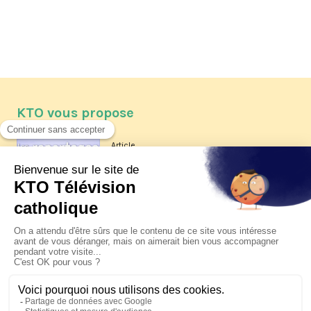
KTO vous propose
Article
Les reportages d'été 2026 de KTO
Article
La visite pastorale du pape Léon
XIV à Assise à suivre sur KTO le
jeudi 6 août
Article
Le pape en Uruguay, Argentine et
Pérou du 6 au 17 novembre 2026