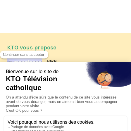
KTO vous propose
Article
Les reportages d'été 2026 de KTO
Article
La visite pastorale du pape Léon
XIV à Assise à suivre sur KTO le
jeudi 6 août
Article
Le pape en Uruguay, Argentine et
Pérou du 6 au 17 novembre 2026