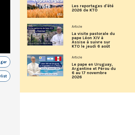
Les reportages d'été
2026 de KTO
Article
La visite pastorale du
pape Léon XIV à
Assise à suivre sur
KTO le jeudi 6 août
Article
ager
Le pape en Uruguay,
Argentine et Pérou du
6 au 17 novembre
list
2026