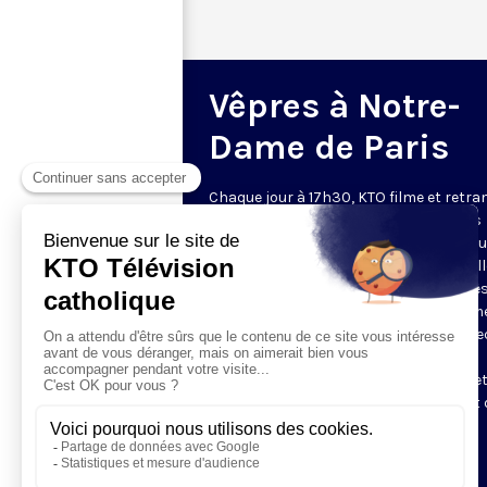
Vêpres à Notre-
Dame de Paris
Chaque jour à 17h30, KTO filme et retr
les Vêpres depuis Notre-Dame de Paris
rouverte. Les Vêpres font partie des He
de l’Office divin, c’est la prière solennel
soir. L’office de Vêpres comprend, aprè
l’introduction, une hymne, deux Psaum
Cantique du Nouveau Testament, une le
brève, le chant d’actions de grâces du
Magnificat, les prières d’intercession e
brève oraison. Les textes des Vêpres et 
messe sont presque toujours ceux
qu’indiquent le site
www.aelf.org
.