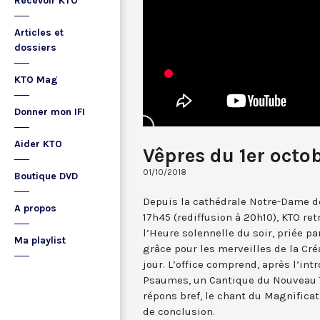
Recevoir KTO
Articles et
dossiers
KTO Mag
Donner mon IFI
Aider KTO
Vêpres du 1er octo
01/10/2018
Boutique DVD
Depuis la cathédrale Notre-Dame de
A propos
17h45 (rediffusion à 20h10), KTO ret
l’Heure solennelle du soir, priée pa
Ma playlist
grâce pour les merveilles de la Cré
jour. L’office comprend, après l’in
Psaumes, un Cantique du Nouveau T
répons bref, le chant du Magnificat,
de conclusion.