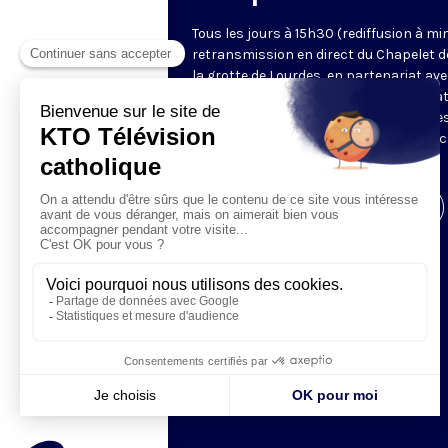
Tous les jours à 15h30 (rediffusion à min
retransmission en direct du Chapelet d
la grotte de Lourdes, en partenariat ave
Sanctuaires. Chaque jour, l'une des qua
méditations des mystères du Rosaire e
proposée en communion de prière avec
pèlerins à Lourdes.
Visiter la page de l'émission