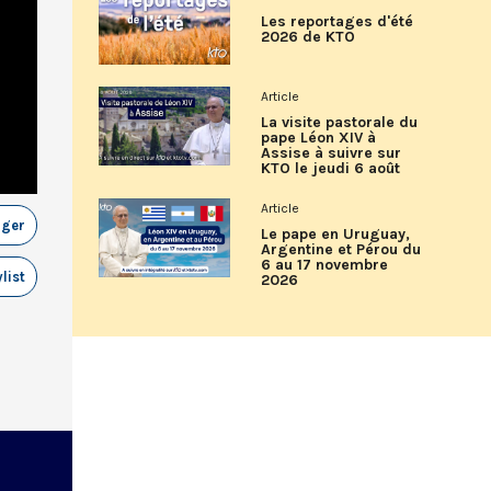
Les reportages d'été
2026 de KTO
Article
La visite pastorale du
pape Léon XIV à
Assise à suivre sur
KTO le jeudi 6 août
Article
ager
Le pape en Uruguay,
Argentine et Pérou du
6 au 17 novembre
list
2026