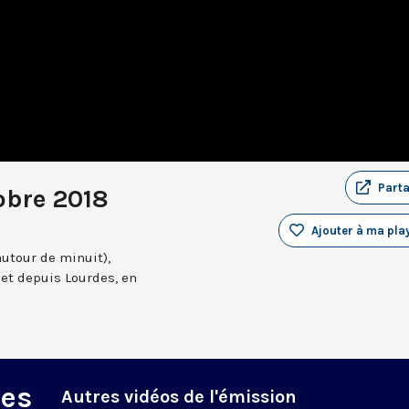
Part
obre 2018
Ajouter à ma play
autour de minuit),
et depuis Lourdes, en
des
Autres vidéos de l'émission