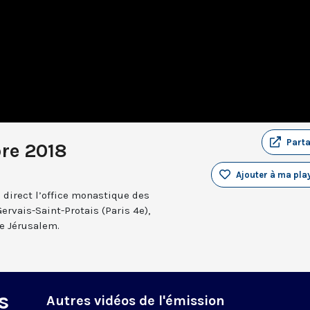
Part
bre 2018
Ajouter à ma play
 direct l’office monastique des
Gervais-Saint-Protais (Paris 4e),
e Jérusalem.
s
Autres vidéos de l'émission