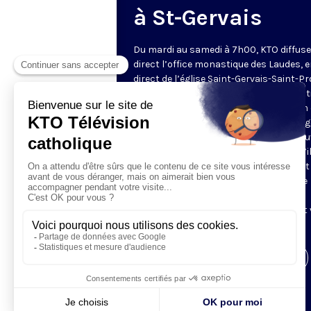
à St-Gervais
Du mardi au samedi à 7h00, KTO diffuse
direct l’office monastique des Laudes, 
direct de l’église Saint-Gervais-Saint-Pr
(Paris IVe), avec les Fraternités Monas
de Jérusalem. Les Laudes – dont le nom
dérivé du terme latin qui signifie "louang
sont d’abord la prière de louange qui ou
journée pour remercier Dieu du don qu’i
fait de ce jour nouveau, et le placer tout
entier sous son regard. Mais son heure
matinale éveille aussi le souvenir de la
Résurrection du Seigneur, "soleil levant
nous visiter" (Lc 1,28).
Visiter la page de l'émission