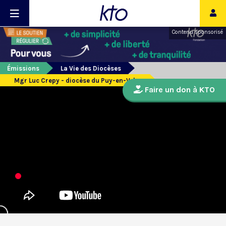
Contenu sponsorisé
Émissions
La Vie des Diocèses
Mgr Luc Crepy - diocèse du Puy-en-Velay
Faire un don à KTO