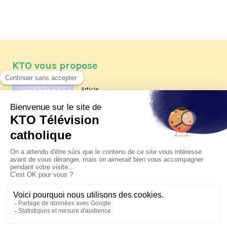
KTO vous propose
Article
Les reportages d'été 2026 de KTO
Article
La visite pastorale du pape Léon
XIV à Assise à suivre sur KTO le
jeudi 6 août
Article
Le pape en Uruguay, Argentine et
Pérou du 6 au 17 novembre 2026