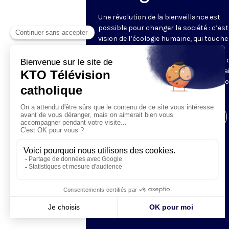
Une révolution de la bienveillance est
possible pour changer la société : c’est
vision de l’écologie humaine, qui touche
bien les liens sociaux, les styles et
conditions de vie, que l’environnement 
consommation. Tugdual Derville nous a
saisir ces questions pour y apporter n
propres réponses.
Visiter la page de l'émission