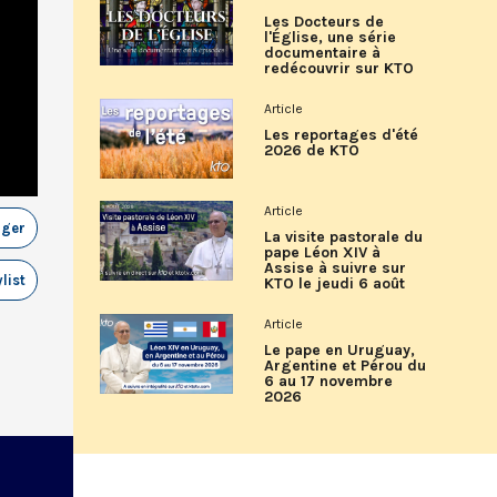
Les Docteurs de
l'Église, une série
documentaire à
redécouvrir sur KTO
Article
Les reportages d'été
2026 de KTO
Article
ager
La visite pastorale du
pape Léon XIV à
Assise à suivre sur
list
KTO le jeudi 6 août
Article
Le pape en Uruguay,
Argentine et Pérou du
6 au 17 novembre
2026