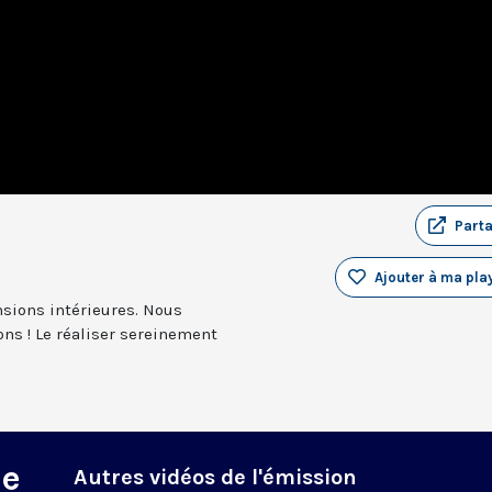
Part
Ajouter à ma play
ensions intérieures. Nous
ns ! Le réaliser sereinement
ne
Autres vidéos de l'émission