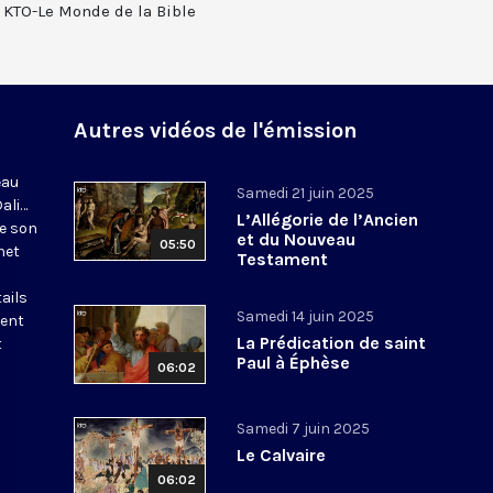
n KTO-Le Monde de la Bible
Autres vidéos de l'émission
eau
Samedi 21 juin 2025
Dali…
L’Allégorie de l’Ancien
de son
et du Nouveau
05:50
net
Testament
ails
Samedi 14 juin 2025
tent
La Prédication de saint
t
Paul à Éphèse
06:02
Samedi 7 juin 2025
Le Calvaire
06:02