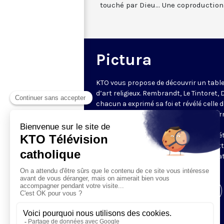
touché par Dieu... Une coproductio
Pictura
KTO vous propose de découvrir un tabl
d’art religieux. Rembrandt, Le Tintoret, 
chacun a exprimé sa foi et révélé celle 
époque à travers ses œuvres. Régis Bur
nous plonge littéralement dans leurs
tableaux éclairant grandes lignes et dét
pour observer la théologie qu'elles met
en couleur. Une émission en partenaria
avec
Le Monde de la Bible
.
Visiter la page de l'émission