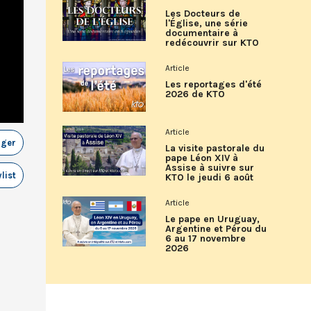
Les Docteurs de
l'Église, une série
documentaire à
redécouvrir sur KTO
Article
Les reportages d'été
2026 de KTO
Article
ager
La visite pastorale du
pape Léon XIV à
Assise à suivre sur
list
KTO le jeudi 6 août
Article
Le pape en Uruguay,
Argentine et Pérou du
6 au 17 novembre
2026