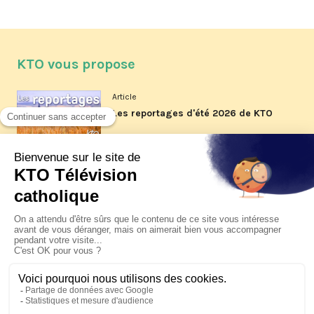
KTO vous propose
Article
Les reportages d'été 2026 de KTO
Article
La visite pastorale du pape Léon
XIV à Assise à suivre sur KTO le
jeudi 6 août
Article
Le pape en Uruguay, Argentine et
Pérou du 6 au 17 novembre 2026