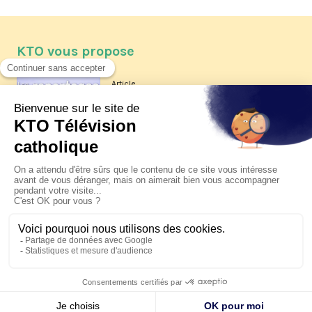
KTO vous propose
Article
Les reportages d'été 2026 de KTO
Article
La visite pastorale du pape Léon
XIV à Assise à suivre sur KTO le
jeudi 6 août
Article
Le pape en Uruguay, Argentine et
Pérou du 6 au 17 novembre 2026
© KTO 2026 —
Contact
—
Mentions légales