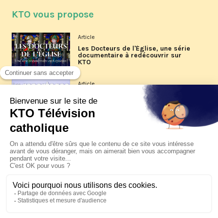
KTO vous propose
Article
Les Docteurs de l'Église, une série
documentaire à redécouvrir sur
KTO
Article
Les reportages d'été 2026 de KTO
Article
La visite pastorale du pape Léon
XIV à Assise à suivre sur KTO le
jeudi 6 août
Article
Le pape en Uruguay, Argentine et
Pérou du 6 au 17 novembre 2026