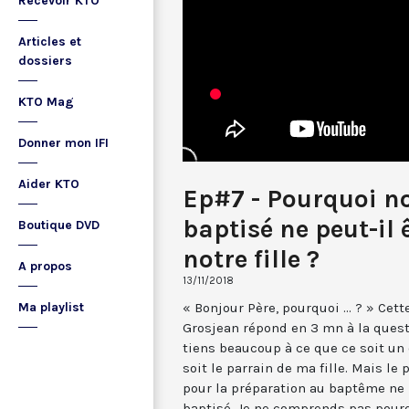
Recevoir KTO
Articles et
dossiers
KTO Mag
Donner mon IFI
Aider KTO
Ep#7 - Pourquoi n
baptisé ne peut-il 
Boutique DVD
notre fille ?
A propos
13/11/2018
« Bonjour Père, pourquoi ... ? » Cet
Ma playlist
Grosjean répond en 3 mn à la questi
tiens beaucoup à ce que ce soit un
soit le parrain de ma fille. Mais l
pour la préparation au baptême ne l
baptisé. Je ne comprends pas pour