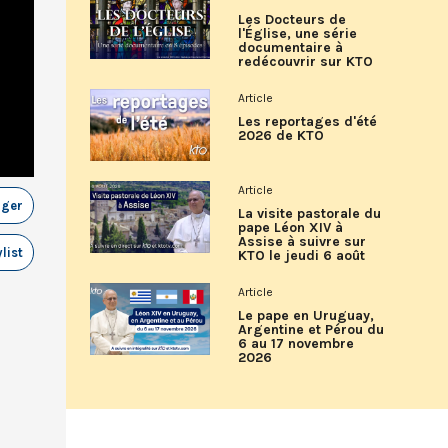
Les Docteurs de
l'Église, une série
documentaire à
redécouvrir sur KTO
Article
Les reportages d'été
2026 de KTO
Article
ager
La visite pastorale du
pape Léon XIV à
Assise à suivre sur
list
KTO le jeudi 6 août
Article
Le pape en Uruguay,
Argentine et Pérou du
6 au 17 novembre
2026