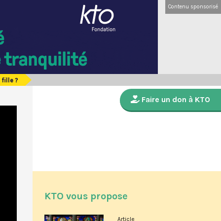
Contenu sponsorisé
fille ?
Faire un don à KTO
KTO vous propose
Article