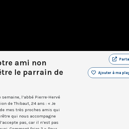
Part
otre ami non
être le parrain de
Ajouter à ma play
te semaine, l’abbé Pierre-Hervé
on de Thibaut, 24 ans : « Je
 de mes très proches amis qui
e prêtre qui nous accompagne
’accepte pas, car il n’est pas
quoi. Comment faire ? » Pour