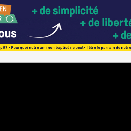
Ep#7 - Pourquoi notre ami non baptisé ne peut-il être le parrain de notre 