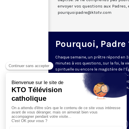
envoyer vos questions aux Padres, 
pourquoipadre@ktotv.com
Pourquoi, Padre 
Chaque semaine, un prêtre répond en 3
minutes à vos questions, sur la foi, la vi
spirituelle ou encore le magistère de l’Égl
Cette année, ce sont les pères Charles
Rigail, Thibaut de Rincquesen et Charle
Thierry Ndjandjo qui vous proposent le
réflexion et leur éclairage.
Envoyez vos questions
à
pourquoipadre@ktotv.com
Visiter la page de l'émission