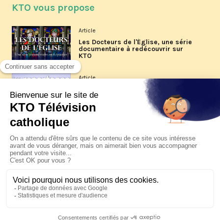
KTO vous propose
Article
Les Docteurs de l'Église, une série
documentaire à redécouvrir sur
KTO
Article
Les reportages d'été 2026 de KTO
Article
La visite pastorale du pape Léon
XIV à Assise à suivre sur KTO le
jeudi 6 août
Article
Le pape en Uruguay, Argentine et
Pérou du 6 au 17 novembre 2026