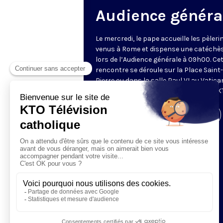
Audience généra
Le mercredi, le pape accueille les pèleri
venus à Rome et dispense une catéchè
lors de l’Audience générale à 09h00. Ce
rencontre se déroule sur la Place Saint-
Pierre ou dans la salle Paul VI au Vatica
Retransmise et traduite en direct par K
Visiter la page de l'émission