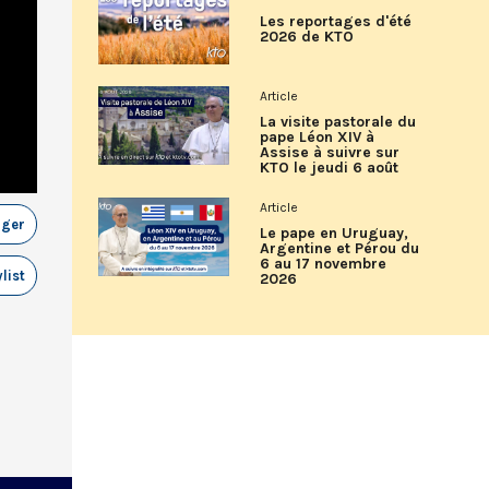
Les reportages d'été
2026 de KTO
Article
La visite pastorale du
pape Léon XIV à
Assise à suivre sur
KTO le jeudi 6 août
Article
ager
Le pape en Uruguay,
Argentine et Pérou du
6 au 17 novembre
list
2026