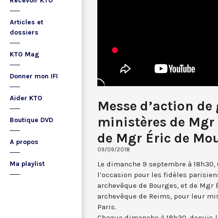
Recevoir KTO
Articles et
dossiers
KTO Mag
Donner mon IFI
Aider KTO
Messe d’action de 
ministères de Mgr
Boutique DVD
de Mgr Éric de Mo
A propos
09/09/2018
Le dimanche 9 septembre à 18h30, 
Ma playlist
l’occasion pour les fidèles parisi
archevêque de Bourges, et de Mgr É
archevêque de Reims, pour leur mis
Paris.
Chaque dimanche à 18h30, depuis l