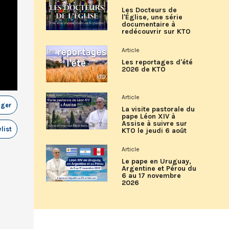
Les Docteurs de
l'Église, une série
documentaire à
redécouvrir sur KTO
Article
Les reportages d'été
2026 de KTO
Article
ager
La visite pastorale du
pape Léon XIV à
Assise à suivre sur
list
KTO le jeudi 6 août
Article
Le pape en Uruguay,
Argentine et Pérou du
6 au 17 novembre
2026