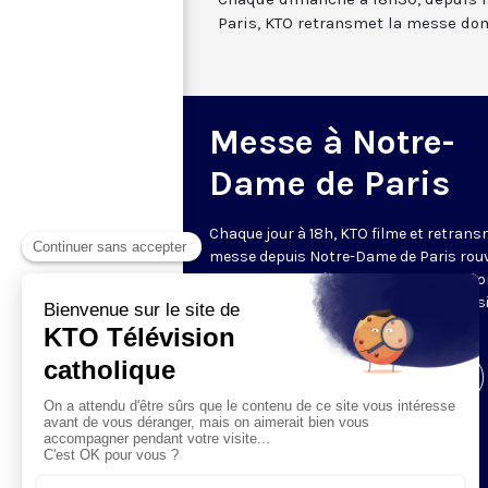
Paris, KTO retransmet la messe dom
Messe à Notre-
Dame de Paris
Chaque jour à 18h, KTO filme et retrans
messe depuis Notre-Dame de Paris rouv
Les textes des Vêpres et de la messe so
presque toujours ceux qu’indiquent le s
www.aelf.org
.
Visiter la page de l'émission